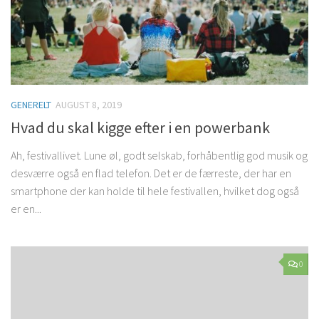
GENERELT
AUGUST 8, 2019
Hvad du skal kigge efter i en powerbank
Ah, festivallivet. Lune øl, godt selskab, forhåbentlig god musik og
desværre også en flad telefon. Det er de færreste, der har en
smartphone der kan holde til hele festivallen, hvilket dog også
er en...
0