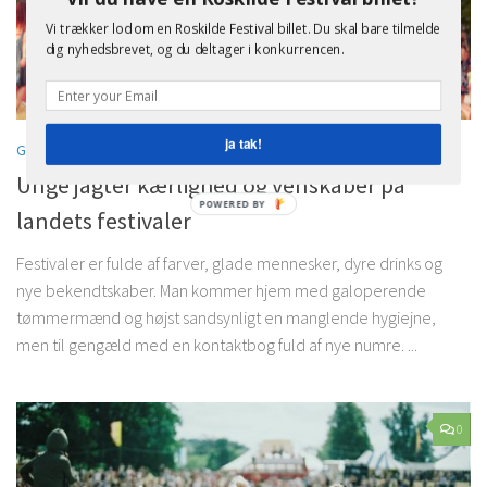
Vi trækker lod om en Roskilde Festival billet. Du skal bare tilmelde
dig nyhedsbrevet, og du deltager i konkurrencen.
ja tak!
GENERELT
SEPTEMBER 23, 2019
Unge jagter kærlighed og venskaber på
landets festivaler
Festivaler er fulde af farver, glade mennesker, dyre drinks og
nye bekendtskaber. Man kommer hjem med galoperende
tømmermænd og højst sandsynligt en manglende hygiejne,
men til gengæld med en kontaktbog fuld af nye numre. ...
0