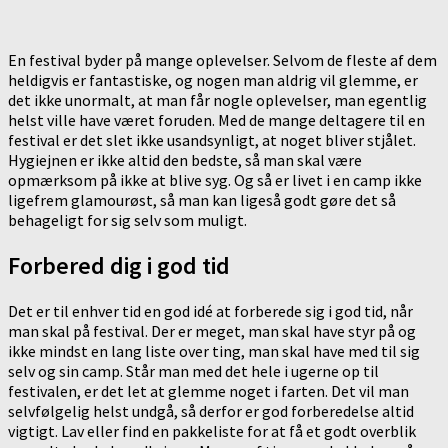
En festival byder på mange oplevelser. Selvom de fleste af dem
heldigvis er fantastiske, og nogen man aldrig vil glemme, er
det ikke unormalt, at man får nogle oplevelser, man egentlig
helst ville have været foruden. Med de mange deltagere til en
festival er det slet ikke usandsynligt, at noget bliver stjålet.
Hygiejnen er ikke altid den bedste, så man skal være
opmærksom på ikke at blive syg. Og så er livet i en camp ikke
ligefrem glamourøst, så man kan ligeså godt gøre det så
behageligt for sig selv som muligt.
Forbered dig i god tid
Det er til enhver tid en god idé at forberede sig i god tid, når
man skal på festival. Der er meget, man skal have styr på og
ikke mindst en lang liste over ting, man skal have med til sig
selv og sin camp. Står man med det hele i ugerne op til
festivalen, er det let at glemme noget i farten. Det vil man
selvfølgelig helst undgå, så derfor er god forberedelse altid
vigtigt. Lav eller find en pakkeliste for at få et godt overblik