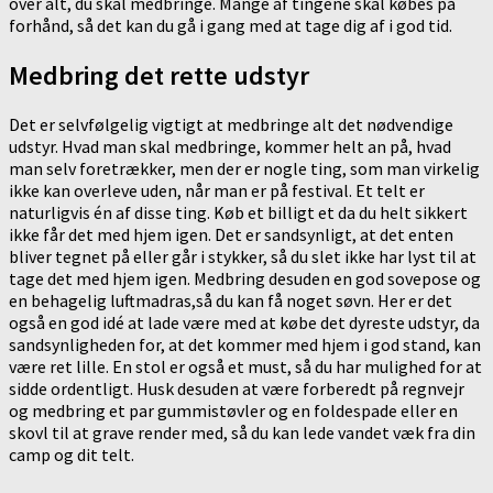
over alt, du skal medbringe. Mange af tingene skal købes på
forhånd, så det kan du gå i gang med at tage dig af i god tid.
Medbring det rette udstyr
Det er selvfølgelig vigtigt at medbringe alt det nødvendige
udstyr. Hvad man skal medbringe, kommer helt an på, hvad
man selv foretrækker, men der er nogle ting, som man virkelig
ikke kan overleve uden, når man er på festival. Et telt er
naturligvis én af disse ting. Køb et billigt et da du helt sikkert
ikke får det med hjem igen. Det er sandsynligt, at det enten
bliver tegnet på eller går i stykker, så du slet ikke har lyst til at
tage det med hjem igen. Medbring desuden en god sovepose og
en behagelig luftmadras,så du kan få noget søvn. Her er det
også en god idé at lade være med at købe det dyreste udstyr, da
sandsynligheden for, at det kommer med hjem i god stand, kan
være ret lille. En stol er også et must, så du har mulighed for at
sidde ordentligt. Husk desuden at være forberedt på regnvejr
og medbring et par gummistøvler og en foldespade eller en
skovl til at grave render med, så du kan lede vandet væk fra din
camp og dit telt.