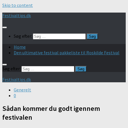
Skip to content
Festivaltips.dk
Søg efter:
Home
Den ultimative festival pakkeliste til Roskilde Festival
Søg efter:
Festivaltips.dk
Generelt
0
Sådan kommer du godt igennem
festivalen