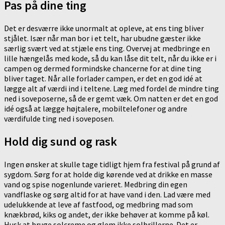
Pas på dine ting
Det er desværre ikke unormalt at opleve, at ens ting bliver
stjålet. Især når man bor i et telt, har ubudne gæster ikke
særlig svært ved at stjæle ens ting. Overvej at medbringe en
lille hængelås med kode, så du kan låse dit telt, når du ikke er i
campen og dermed formindske chancerne for at dine ting
bliver taget. Når alle forlader campen, er det en god idé at
lægge alt af værdi ind i teltene. Læg med fordel de mindre ting
ned i soveposerne, så de er gemt væk. Om natten er det en god
idé også at lægge højtalere, mobiltelefoner og andre
værdifulde ting ned i soveposen.
Hold dig sund og rask
Ingen ønsker at skulle tage tidligt hjem fra festival på grund af
sygdom. Sørg for at holde dig kørende ved at drikke en masse
vand og spise nogenlunde varieret. Medbring din egen
vandflaske og sørg altid for at have vand i den. Lad være med
udelukkende at leve af fastfood, og medbring mad som
knækbrød, kiks og andet, der ikke behøver at komme på køl.
Husk at bruge solcreme og glem ikke solbrillerne. Det er