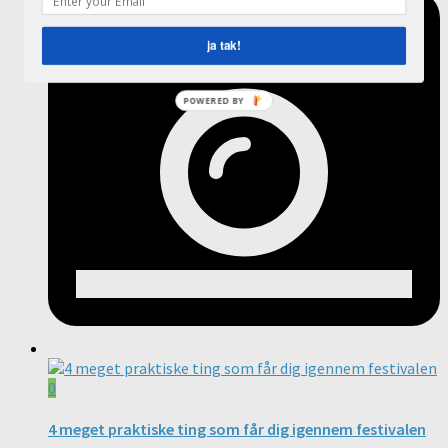
ja tak!
POWERED BY
0
4 meget praktiske ting som får dig igennem festivalen