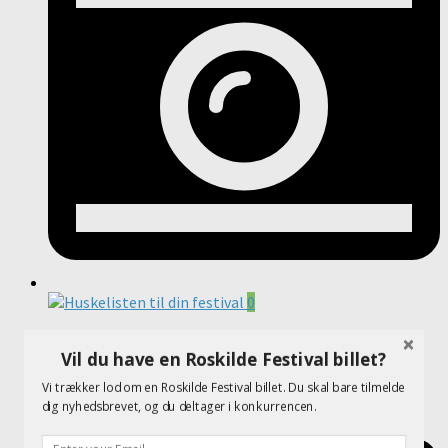
0
Huskelisten til din festival
Vil du have en Roskilde Festival billet?
august 18, 2017
Vi trækker lod om en Roskilde Festival billet. Du skal bare tilmelde
dig nyhedsbrevet, og du deltager i konkurrencen.