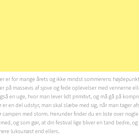
ler er for mange årets og ikke mindst sommerens højdepunkt.
er på massevis af sjove og fede oplevelser med vennerne ell
også en uge, hvor man lever lidt primitivt, og må gå på komp
er er en del udstyr, man skal slæbe med sig, når man tager afs
r campen med storm. Herunder finder du en liste over nogle ti
med, og som gør, at din festival lige bliver en tand bedre, og
ere luksuriøst end ellers.