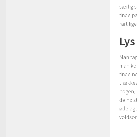
særlig s
finde p
rart lig
Lys
Man tage
man kom
finde no
trækkes
nogen, 
de højs
ødelagt,
voldso