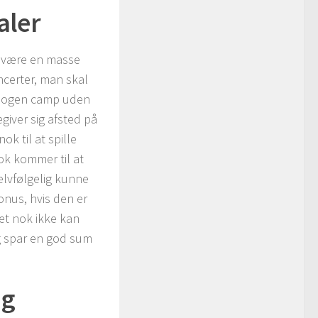
aler
s være en masse
ncerter, man skal
er nogen camp uden
giver sig afsted på
ok til at spille
ok kommer til at
elvfølgelig kunne
onus, hvis den er
ket nok ikke kan
 spar en god sum
ag