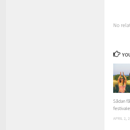
No rela
YOU
Sådan får
festivale
APRIL 2, 