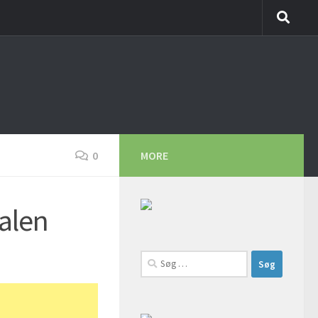
0
MORE
valen
Søg
efter: