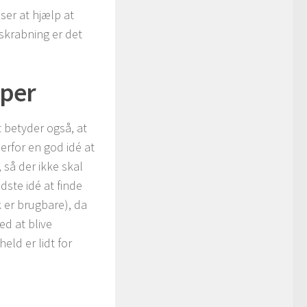
ser at hjælp at
fskrabning er det
mper
t betyder også, at
erfor en god idé at
, så der ikke skal
dste idé at finde
 er brugbare), da
d at blive
eld er lidt for