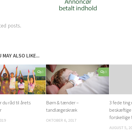
ted posts.
 MAY ALSO LIKE...
0
0
 du råd til årets
Børn & tænder –
3 fede ting
r
tandlægeskræk
beskæftige
forskellige 
2019
OKTOBER 6, 2017
AUGUST 5, 2