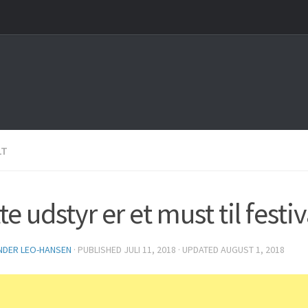
LT
te udstyr er et must til festi
NDER LEO-HANSEN
· PUBLISHED
JULI 11, 2018
· UPDATED
AUGUST 1, 2018