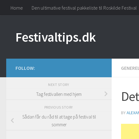
Home
Den ultimative festival pakkeliste til Roskilde Festival
Skip to content
Festivaltips.dk
FOLLOW:
GENERE
NEXT STORY
Det
Tag festivallen med hjem
PREVIOUS STORY
BY
ALEXA
Sådan får du råd til at tage på festival til
sommer