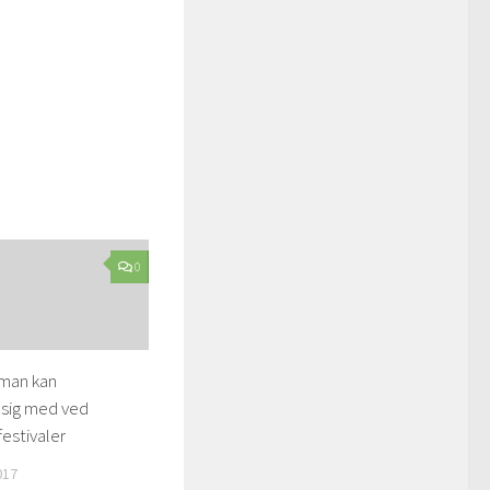
0
 man kan
 sig med ved
festivaler
017