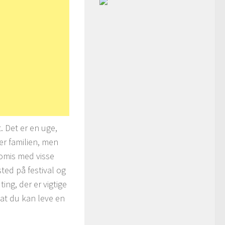
 Det er en uge,
er familien, men
romis med visse
ted på festival og
ng, der er vigtige
 at du kan leve en