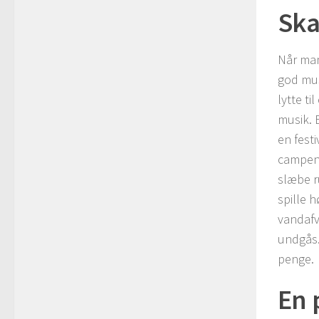
Ska
Når man
god mus
lytte ti
musik. 
en festi
campen 
slæbe r
spille 
vandafv
undgås.
penge.
En 