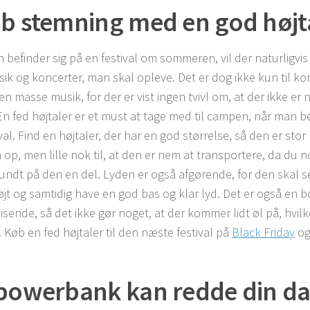
b stemning med en god højt
 befinder sig på en festival om sommeren, vil der naturligvi
ik og koncerter, man skal opleve. Det er dog ikke kun til ko
l en masse musik, for der er vist ingen tvivl om, at der ikke 
En fed højtaler er et must at tage med til campen, når man be
val. Find en højtaler, der har en god størrelse, så den er stor n
op, men lille nok til, at den er nem at transportere, da du n
undt på den en del. Lyden er også afgørende, for den skal s
højt og samtidig have en god bas og klar lyd. Det er også en b
isende, så det ikke gør noget, at der kommer lidt øl på, hvil
 Køb en fed højtaler til den næste festival på
Black Friday
og
powerbank kan redde din d