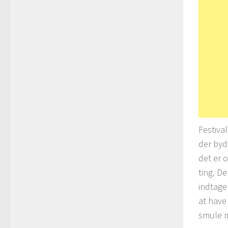
Festiva
der byd
det er 
ting. D
indtage
at have 
smule m