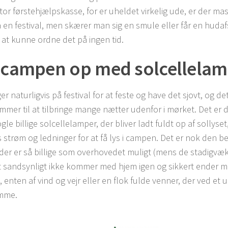
tor førstehjælpskasse, for er uheldet virkelig ude, er der mas
å en festival, men skærer man sig en smule eller får en huda
e at kunne ordne det på ingen tid.
 campen op med solcellela
r naturligvis på festival for at feste og have det sjovt, og de
mer til at tilbringe mange nætter udenfor i mørket. Det er d
gle billige solcellelamper, der bliver ladt fuldt op af sollyset
 strøm og ledninger for at få lys i campen. Det er nok den be
der er så billige som overhovedet muligt (mens de stadigvæk
t sandsynligt ikke kommer med hjem igen og sikkert ender me
 enten af vind og vejr eller en flok fulde venner, der ved et uh
mme.