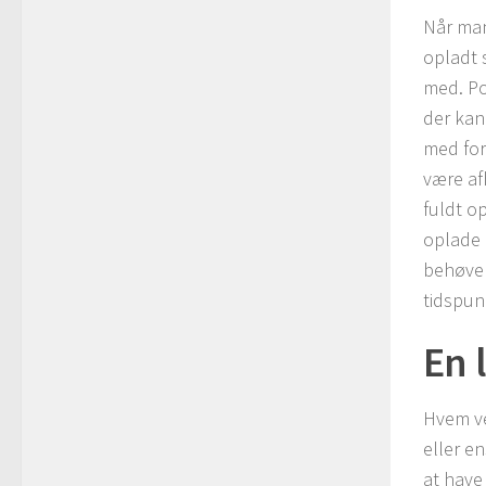
Når man
opladt 
med. Po
der kan
med for
være afh
fuldt o
oplade 
behøver
tidspun
En 
Hvem ve
eller e
at have