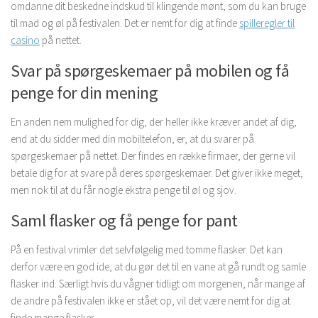
omdanne dit beskedne indskud til klingende mønt, som du kan bruge
til mad og øl på festivalen. Det er nemt for dig at finde
spilleregler til
casino
på nettet.
Svar på spørgeskemaer på mobilen og få
penge for din mening
En anden nem mulighed for dig, der heller ikke kræver andet af dig,
end at du sidder med din mobiltelefon, er, at du svarer på
spørgeskemaer på nettet. Der findes en række firmaer, der gerne vil
betale dig for at svare på deres spørgeskemaer. Det giver ikke meget,
men nok til at du får nogle ekstra penge til øl og sjov.
Saml flasker og få penge for pant
På en festival vrimler det selvfølgelig med tomme flasker. Det kan
derfor være en god ide, at du gør det til en vane at gå rundt og samle
flasker ind. Særligt hvis du vågner tidligt om morgenen, når mange af
de andre på festivalen ikke er stået op, vil det være nemt for dig at
finde mange flasker.