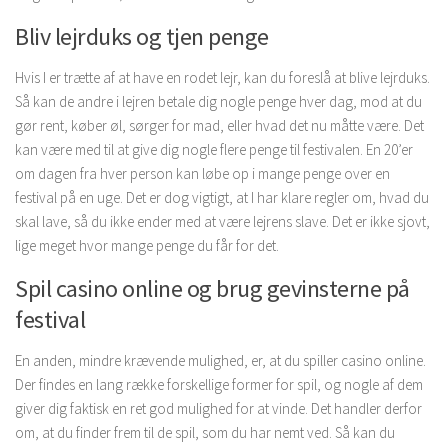
Bliv lejrduks og tjen penge
Hvis I er trætte af at have en rodet lejr, kan du foreslå at blive lejrduks.
Så kan de andre i lejren betale dig nogle penge hver dag, mod at du
gør rent, køber øl, sørger for mad, eller hvad det nu måtte være. Det
kan være med til at give dig nogle flere penge til festivalen. En 20’er
om dagen fra hver person kan løbe op i mange penge over en
festival på en uge. Det er dog vigtigt, at I har klare regler om, hvad du
skal lave, så du ikke ender med at være lejrens slave. Det er ikke sjovt,
lige meget hvor mange penge du får for det.
Spil casino online og brug gevinsterne på
festival
En anden, mindre krævende mulighed, er, at du spiller casino online.
Der findes en lang række forskellige former for spil, og nogle af dem
giver dig faktisk en ret god mulighed for at vinde. Det handler derfor
om, at du finder frem til de spil, som du har nemt ved. Så kan du