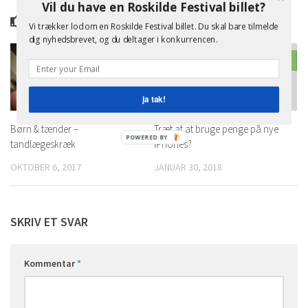
Vil du have en Roskilde Festival billet?
YOU MAY ALSO LIKE...
Vi trækker lod om en Roskilde Festival billet. Du skal bare tilmelde
dig nyhedsbrevet, og du deltager i konkurrencen.
0
0
ja tak!
Børn & tænder –
Træt af at bruge penge på nye
POWERED BY
tandlægeskræk
iPhones?
OKTOBER 6, 2017
JANUAR 30, 2018
SKRIV ET SVAR
Kommentar
*