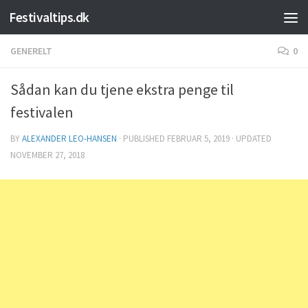
Festivaltips.dk
Skip to content
GENERELT
0
Sådan kan du tjene ekstra penge til
festivalen
BY
ALEXANDER LEO-HANSEN
· PUBLISHED
FEBRUAR 5, 2019
· UPDATED
NOVEMBER 27, 2018