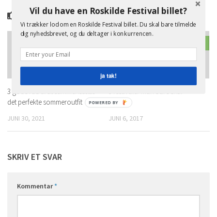
Vil du have en Roskilde Festival billet?
YOU MAY ALSO LIKE...
Vi trækker lod om en Roskilde Festival billet. Du skal bare tilmelde
dig nyhedsbrevet, og du deltager i konkurrencen.
0
0
ja tak!
3 gode råd til at sammensætte
3 festivaler man bare skal
det perfekte sommeroutfit
opleve
POWERED BY
JUNI 30, 2021
JUNI 6, 2017
SKRIV ET SVAR
Kommentar
*