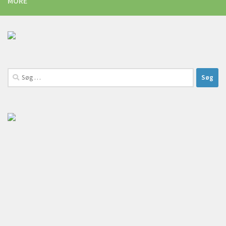
MORE
Søg
efter: