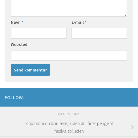
Navn
*
E-mail
*
Websted
FOLLOW:
NEXT STORY
3 tips som du bør læse, inden du låner penge til
festivalsbilletten