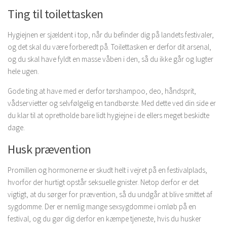
Ting til toilettasken
Hygiejnen er sjældent i top, når du befinder dig på landets festivaler,
og det skal du være forberedt på. Toilettasken er derfor dit arsenal,
og du skal have fyldt en masse våben i den, så du ikke går og lugter
hele ugen.
Gode ting at have med er derfor tørshampoo, deo, håndsprit,
vådservietter og selvfølgelig en tandbørste. Med dette ved din side er
du klar til at opretholde bare lidt hygiejne i de ellers meget beskidte
dage.
Husk prævention
Promillen og hormonerne er skudt helt i vejret på en festivalplads,
hvorfor der hurtigt opstår seksuelle gnister. Netop derfor er det
vigtigt, at du sørger for prævention, så du undgår at blive smittet af
sygdomme. Der er nemlig mange sexsygdomme i omløb på en
festival, og du gør dig derfor en kæmpe tjeneste, hvis du husker