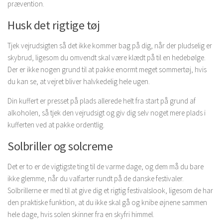
prævention.
Husk det rigtige tøj
Tjek vejrudsigten så det ikke kommer bag på dig, når der pludselig er
skybrud, ligesom du omvendt skal være klædt på til en hedebølge.
Der er ikke nogen grund til at pakke enormt meget sommertøj, hvis
du kan se, at vejret bliver halvkedelig hele ugen.
Din kuffert er presset på plads allerede helt fra start på grund af
alkoholen, så tjek den vejrudsigt og giv dig selv noget mere plads i
kufferten ved at pakke ordentlig.
Solbriller og solcreme
Det er to er de vigtigste ting til de varme dage, og dem må du bare
ikke glemme, når du valfarter rundt på de danske festivaler.
Solbrillerne er med til at give dig et rigtig festivalslook, ligesom de har
den praktiske funktion, at du ikke skal gå og knibe øjnene sammen
hele dage, hvis solen skinner fra en skyfri himmel.