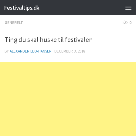
Festivaltips.dk
Skip to content
GENERELT
0
Ting du skal huske til festivalen
BY
ALEXANDER LEO-HANSEN
·
DECEMBER 3, 2018