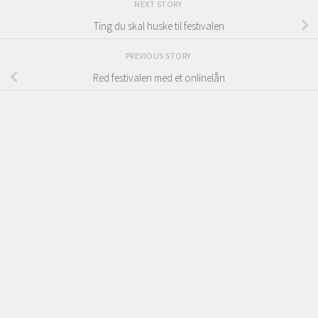
NEXT STORY
Ting du skal huske til festivalen
PREVIOUS STORY
Red festivalen med et onlinelån