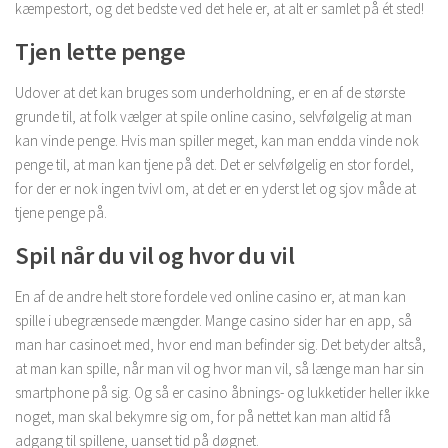
kæmpestort, og det bedste ved det hele er, at alt er samlet på ét sted!
Tjen lette penge
Udover at det kan bruges som underholdning, er en af de største
grunde til, at folk vælger at spile online casino, selvfølgelig at man
kan vinde penge. Hvis man spiller meget, kan man endda vinde nok
penge til, at man kan tjene på det. Det er selvfølgelig en stor fordel,
for der er nok ingen tvivl om, at det er en yderst let og sjov måde at
tjene penge på.
Spil når du vil og hvor du vil
En af de andre helt store fordele ved online casino er, at man kan
spille i ubegrænsede mængder. Mange casino sider har en app, så
man har casinoet med, hvor end man befinder sig. Det betyder altså,
at man kan spille, når man vil og hvor man vil, så længe man har sin
smartphone på sig. Og så er casino åbnings- og lukketider heller ikke
noget, man skal bekymre sig om, for på nettet kan man altid få
adgang til spillene, uanset tid på døgnet.