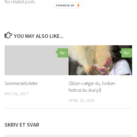
No related posts.
POWERED BY
YOU MAY ALSO LIKE...
0
0
Sommeraktiviteter
Sådan vælger du, hvilken
festival du skal på
MAJ 10, 2017
APRIL 28, 2018
SKRIV ET SVAR