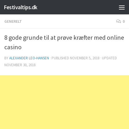
Festivaltips.dk
Skip to content
GENERELT
0
8 gode grunde til at prøve kræfter med online
casino
BY
ALEXANDER LEO-HANSEN
· PUBLISHED
NOVEMBER 5, 2018
· UPDATED
NOVEMBER 30, 2018