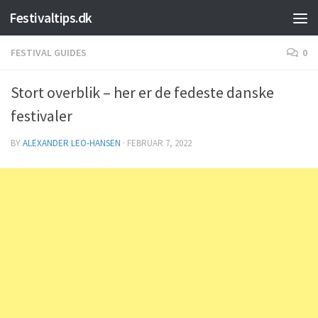
Festivaltips.dk
Skip to content
FESTIVAL GUIDES
0
Stort overblik – her er de fedeste danske
festivaler
BY
ALEXANDER LEO-HANSEN
·
FEBRUAR 7, 2022