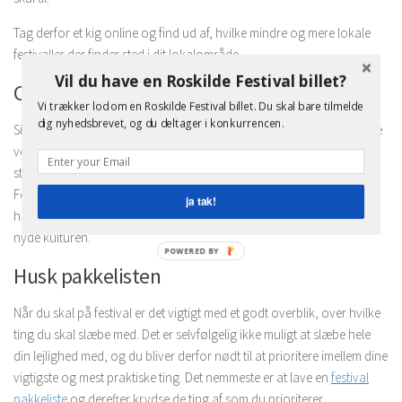
Tag derfor et kig online og find ud af, hvilke mindre og mere lokale
festivaller der finder sted i dit lokalområde.
Vil du have en Roskilde Festival billet?
Orientér dig i mulighederne ude i verden
Vi trækker lod om en Roskilde Festival billet. Du skal bare tilmelde
dig nyhedsbrevet, og du deltager i konkurrencen.
Sidst men ikke mindst kan du også vende dit blik mod den store, vide
verden. Her er der nemlig også en lang række festivaller, der løber af
stablen, og de kan om noget give dig en uforglemmelig oplevelse.
For ikke nok med at du får brugt tid på at opleve en anden måde at
ja tak!
holde festival på, så kommer du også ud at rejse, hvorfor du kan
nyde kulturen.
POWERED BY
Husk pakkelisten
Når du skal på festival er det vigtigt med et godt overblik, over hvilke
ting du skal slæbe med. Det er selvfølgelig ikke muligt at slæbe hele
din lejlighed med, og du bliver derfor nødt til at prioritere imellem dine
vigtigste og mest praktiske ting. Det nemmeste er at lave en
festival
pakkeliste
og derefter krydse de ting af som du prioriterer.