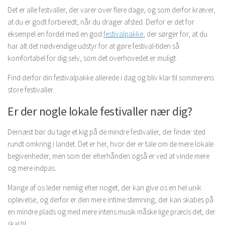
Det er alle festvaller, der varer over flere dage, og som derfor kræver,
at du er godt forberedt, når du drager afsted. Derfor er det for
eksempel en fordel med en god
festivalpakke
, der sørger for, at du
har alt det nødvendige udstyr for at gøre festival-tiden så
komfortabel for dig selv, som det overhovedet er muligt.
Find derfor din festivalpakke allerede i dag og bliv klar til sommerens
store festivaller.
Er der nogle lokale festivaller nær dig?
Dernæst bør du tage et kig på de mindre festivaller, der finder sted
rundt omkring i landet. Det er her, hvor der er tale om de mere lokale
begivenheder, men som der efterhånden også er ved at vinde mere
og mere indpas.
Mange af os leder nemlig efter noget, der kan give os en hel unik
oplevelse, og derfor er den mere intime stemning, der kan skabes på
en mindre plads og med mere intens musik måske lige præcis det, der
skal til.